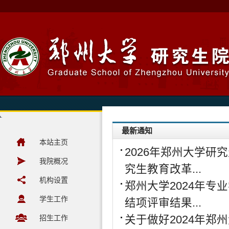
最新通知
本站主页
2026年郑州大学研
我院概况
究生教育改革...
机构设置
郑州大学2024年
学生工作
结项评审结果...
招生工作
关于做好2024年