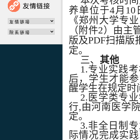
本次考核时间
养单位于4月1
《郑州大学专业
（附件2）由主
版及PDF扫描
定。
三、
其他
1.专业实践
后，学生才能参
醒学生在规定时
2.医学类专
行,由河南医学
定。
3.非全日制
际情况完成实践