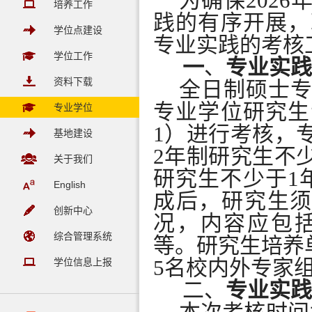
为确保
202
培养工作
践的有序开展，
学位点建设
专业实践的考核
学位工作
一
、
专业实践
资料下载
全日制硕士
专业学位研究生
专业学位
1）进行考核，
基地建设
2
年制研究生不
关于我们
研究生不少于
1
English
成后，研究生
创新中心
况，内容应包
综合管理系统
等。研究生培养
5
名校内外专家
学位信息上报
二、
专业实践