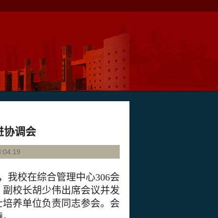
进协调会
04:19
午，我校在综合管理中心306会
、副校长胡少伟出席会议并发
士培养单位负责同志参会。会
持。