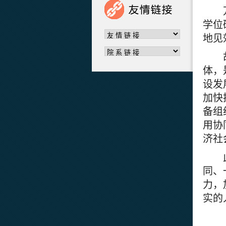
学位
地见
体，
设发
加快
备组
用协
济社
同、
力，
实的