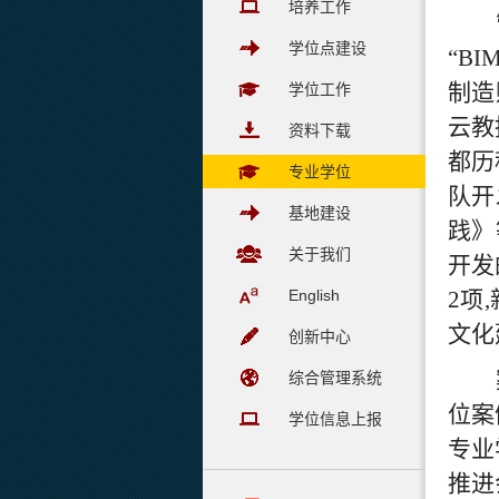
培养工作
学位点建设
“B
制造
学位工作
云
教
资料下载
都历
专业学位
队开
基地建设
践
》
关于我们
开发
English
2
项
,
文化
创新中心
综合管理系统
位案
学位信息上报
专业
推进