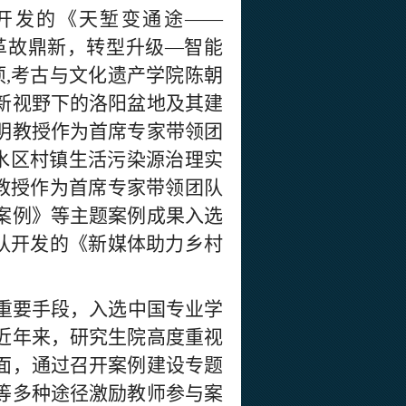
开发的《
天堑变通途
——
革故鼎新，转型升级
—智能
项
,考古与文化遗产学院
陈朝
新视野下的洛阳盆地及其建
明
教授作为首席专家带领团
汇水区村镇生活污染源治理实
教授作为首席专家带领团队
案例
》等主题
案例成果入选
队开发的《新媒体助力乡村
重要手段，入选中国专业学
近年来，研究生院高度重视
面
，
通过召开案例建设专题
等
多种途径激励教师参与案