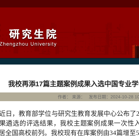
我校再添17篇主题案例成果入选中国专业
作者： 来源： 发布日期：2024-10-28 10:
近日，教育部学位与研究生教育发展中心公布了
果遴选的评选结果，我校主题案例成果一次性
居全国高校前列。我校现有在库案例由
34
篇增至