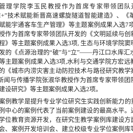
管理
学院
李玉民
教授作为首席专家带领团队
IM+”技术赋能新晋高速螺旋隧道智能建造
》
、
《
赋能宇通客车生产管理
》等主题案例成果入选
7
授作为首席专家带领团队开发的
《
文明延续与创
程
》等主题
案例成果入选
3
项
,
生态与环境
学院
窦
发的
《
点源治理的
“破”与“立”——丹江口水库
等主题
案例成果入选
3
项
,
水利与交通学院方宏远
的
《
城市内涝灾害主动防控技术与路径研究教学
新闻与传播学院张淑
华教授作为首席专家带领团
建设研究》等主题案例成果入选
2项。
案例教学是提升专业学位研究生实践创新能力的
例中心的案例代表了当前案例建设的最高水平。
学位教育资源开发，在研究生教学案例
库建设
方
会、案例开发培训会、建立校级专业学位案例库