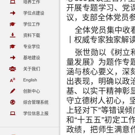
培养工作
开展专题学习、党
学位点建设
议，支部全体党员
学位工作
全体党员集中收
资料下载
丨权威专家独家解
专业学位
张世勋以《树立
基地建设
量发展》为题作专
关于我们
涵与核心要义，深
出表现，明确以政
English
基、以实干精神彰
创新中心
守立德树人初心，
综合管理系统
上轻对下”等错误倾
学位信息上报
和“十五五”初定
政绩，把师生满意