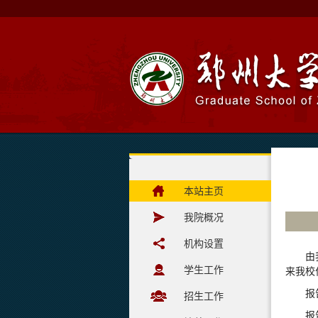
本站主页
我院概况
机构设置
由
学生工作
来我校
报
招生工作
报