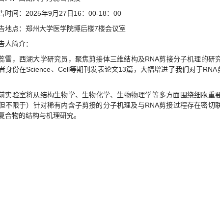
告时间：2025年9月27日16：00-18：00
告地点：郑州大学医学院博后楼7楼会议室
告人简介：
蕊雪，西湖大学研究员，聚焦剪接体三维结构及RNA剪接分子机理的研
者身份在Science、Cell等期刊发表论文13篇，大幅增进了我们对于R
前实验室将从结构生物学、生物化学、生物物理学等多方面围绕细胞重
但不限于）针对稀有内含子剪接的分子机理及与RNA剪接过程存在密切联
复合物的结构与机理研究。