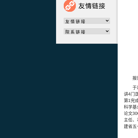
报
于
讲4门
第1完
科学基
论文3
主任、
建省五