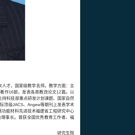
次人才，国家级教学名师。教学方面：主
著作16部，发表各类教改论文12篇。以
主持科技部重点研发计划课题、国家自然
级JACS、Angew等期刊上发表学术
环境功能材料先进技术福建省工程研究中心
会理事长。曾获全国优秀教育工作者、福
研究生院