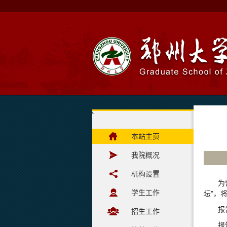
本站主页
我院概况
机构设置
为
学生工作
坛”，
报
招生工作
报