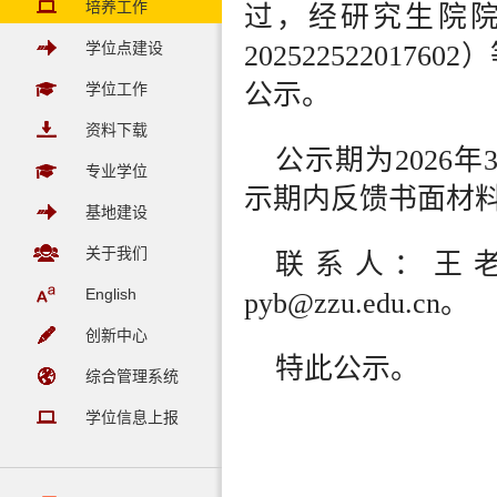
培养工作
过
，经
研究生院
学位点建设
202522522017602）
公示。
学位工作
资料下载
公示期为
202
6
年
专业学位
示期内反馈书面材
基地建设
关于我们
联系人：王
English
pyb@zzu.edu.cn
。
创新中心
特此公示。
综合管理系统
学位信息上报