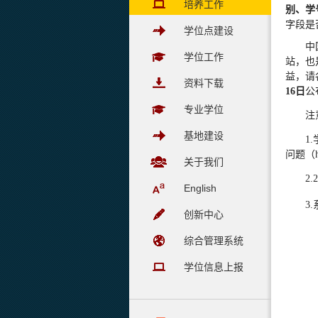
培养工作
别、学
字段是
学位点建设
中
学位工作
站，也
益，请
资料下载
16日
公
专业学位
注
基地建设
1
问题（
关于我们
2
English
3
创新中心
综合管理系统
学位信息上报