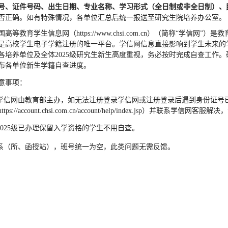
号、证件号码、出生日期、专业名称、学习形式（全日制或非全日制）、
否正确。如有特殊情况，各单位汇总后统一报送至研究生院培养办公室。
国高等教育学生信息网（
https://www.chsi.com.cn
）（简称“学信网”）是
是高校学生电子学籍注册的唯一平台。学信网信息直接影响到学生未来的
各培养单位及全体2025级研究生新生高度重视，务必按时完成自查工作
布各单位新生学籍自查进度。
意事项：
.学信网由教育部主办，如无法注册登录学信网或注册登录后遇到身份证号
https://account.chsi.com.cn/account/help/index.jsp
）并联系学信网客服解决，
.2025级已办理保留入学资格的学生不用自查。
.系（所、函授站），班号统一为空，此类问题无需反馈。