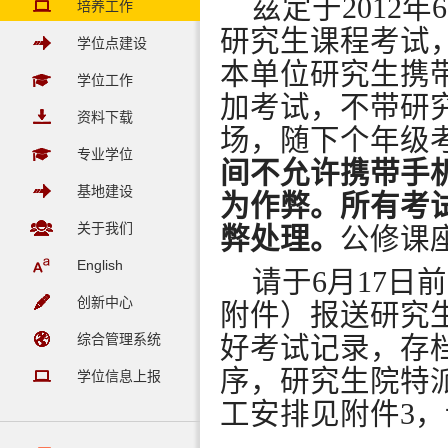
兹定于
2012
年
6
培养工作
研究生课程考试
学位点建设
本单位研究生携
学位工作
加考试，不带研
资料下载
场，随下个年级
专业学位
间不允许携带手
基地建设
为作弊。所有考
关于我们
弊处理。
公修课
English
请于
6
月
17
日前
创新中心
附件）报送研究
综合管理系统
好考试记录，存
序，研究生院特
学位信息上报
工安排见附件
3
，