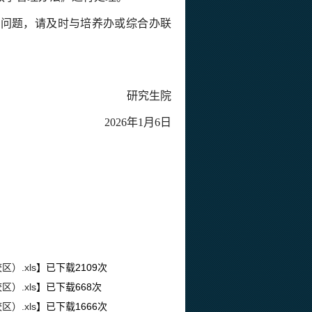
有问题，请及时与培养办或综合办联
研究生院
2026年1月6日
）.xls
】已下载
2109
次
）.xls
】已下载
668
次
）.xls
】已下载
1666
次