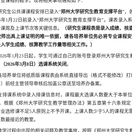
专业课程的教学。现将相关事项通知如下：
.研究生公共课课程安排已录入“
郑州大学研究生教育支撑平台
”，
26年1月22日前录入“郑州大学研究生教育支撑平台”。课表录
上课周及上课节次等关键信息。
（研究生课程表是录入成绩、核
教师出具上课证明的唯一依据，请各培养单位务必将专业课程安
录入学生成绩、核算教学工作量等相关工作。）
.2026年1月23日起，学生可通过自己的账号登录郑州大学研究
（2026年3月8日）选课系统关闭
。
.各培养单位将纸质版课程表由系统直接导出（格式不能修改）
日
）前经主管领导审核后加盖公章送至培养办备案。
.在排课系统中录入排课信息时，课程最大选课人数要大于本单
人。根据《郑州大学研究生教学管理办法》第五章第十六
条
规定
专业选修课不足5人原则上不予开课。上课人数少于5人的课程无
人数最接近的教室。
.教学过程中出现的相关问题及教学事故，按照《郑州大学研究生