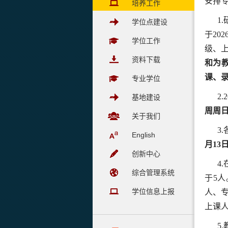
安排
培养工作
1
学位点建设
于20
学位工作
级、
资料下载
和为
课、
专业学位
2
基地建设
周周日
关于我们
3
English
月13
创新中心
4
综合管理系统
于5
学位信息上报
人、
上课
5