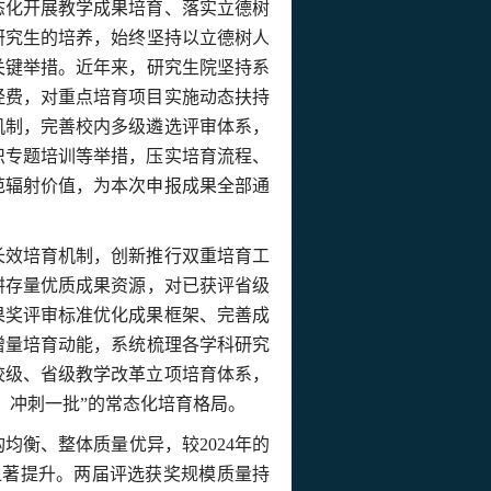
态化开展教学成果培育
、
落实立德树
研究生
的
培养，始终
坚持以立德树人
关键举措。近年来，研究生院
坚持系
经费，对重点培育项目实施动态扶持
机制，完善校内多级遴选评审体系，
织专题培训等举措，
压实
培育流程、
范辐射价值，为本次申报成果全部通
长效培育机制，创新
推行
双重培育工
耕存量优质
成果
资源，对已获评省级
果奖
评审标准优化成果框架、完善成
增量
培育
动能，系统梳理各学科研究
校级、省级教学改革立项培育
体系
，
、冲刺一批”的常态化培育格局。
构
均衡、整体质量优异
，较
2024
年的
显著提升。
两届评选获奖规模质量持