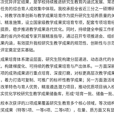
本次优异评定结果，是学校持续推进研究生教育内涵式发展、常
本任务的综合育人成效
集中体现
。我校
承担
全省近三分之一硕博
心
，
将教学改革创新与教学成果培育作为
提升
研究生培养质量的
划、精准施策，
设立国家级教学成果奖培育专项，配套专项培育
准提质，稳步推进教
学
成果迭代优化。同时，持续健全申报工作
化邀约省内外权威专家开展精准指导，通过召开专项推进会、组
成果内涵，有效提升我校研究生教
学
成果的规范性、创新性与示
级评定奠定坚实基础。
在成果培育
体系建设
层面，研究生院
构建
分层递进、动态迭代的
式，构建梯度化、可持续的教
学
成果培育与产出体系。一方面深
奖项的成熟成果进行重点培育、深度打磨，
对标更高层次教学成
系，
着力打造
可复制、可推广的标杆性教
学
成果；另一方面
激活
育
改革特色与育人优势，精准遴选潜力项目，推动优质项目纳入
充实
优化
学校研究生教学成果储备库，形成
“培育一批、储备一批
我校
本次获
评的
22
项成
果覆盖研究生教育多个
核心
领域，等次
结
获奖成果（特等
5
项、一等
6
项、二等
6
项），在量、质方面又有