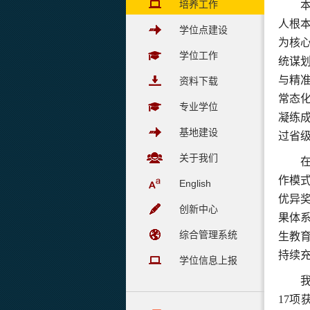
培养工作
人根
学位点建设
为核
学位工作
统谋
与精
资料下载
常态
专业学位
凝练
基地建设
过省
关于我们
作模
English
优异
创新中心
果体
综合管理系统
生
教
持续
学位信息上报
17
项