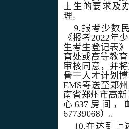
士生的要求及
理。
9.
报考少数
《报考
2022
年少
生考生登记表》
育处或高等教育
审核同意，并将
骨干人才计划博
EMS
寄送至郑州
南省郑州市高新
心
637
房间，
67739068
）。
10.
在达到上