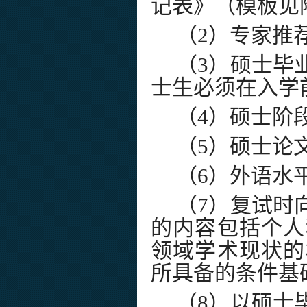
记表》（模板见
（
2
）专家推
（
3
）硕士毕
士生必须在入学
（
4
）硕士阶
（
5
）硕士论
（
6
）外语水
（
7
）复试时
的内容包括个人
领域学术现状的
所具备的条件基
（
8
）以硕士