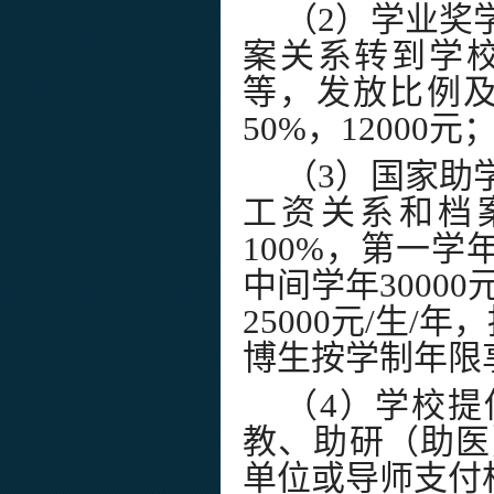
（
2
）学业奖
案关系转到学
等，发放比例
50%
，
12000
元
（
3
）国家助
工资关系和档
100%
，第一学
中间学年
30000
25000
元
/
生
/
年，
博生按学制年限
（
4
）学校提
教、助研（助医
单位或导师支付