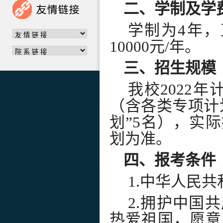
二、学制及学
学制为
4
年，
10000
元
/
年。
三、招生规模
我校
2022
年
（含各类专项计
划
”5
名），实际
划为准。
四、报考条件
1.
中华人民共
2.
拥护中国共
热爱祖国，愿意